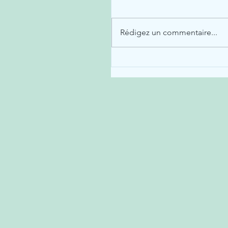
Rédigez un commentaire...
Le lait est-il toujours pe
en 2020?