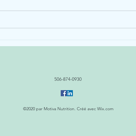
rtinent
L'eau: la boisson par excellence
pour étancher sa soif
506-874-0930
©2020 par Motiva Nutrition. Créé avec Wix.com