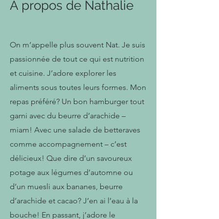
À propos de Nathalie
On m’appelle plus souvent Nat. Je suis
passionnée de tout ce qui est nutrition
et cuisine. J’adore explorer les
aliments sous toutes leurs formes. Mon
repas préféré? Un bon hamburger tout
garni avec du beurre d’arachide –
miam! Avec une salade de
betteraves
comme accompagnement
– c
’est
délicieux! Que dire
d’un savoureux
potage aux légumes d’automne ou
d’un muesli aux bananes, beurre
d’arachide et cacao? J’en ai l’eau à la
bouche! En passant, j’adore le