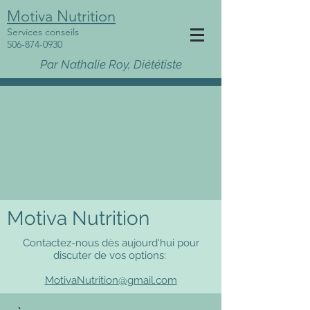
Motiva Nutrition
Services conseils
506-874-0930
Par Nathalie Roy, Diététiste
Motiva Nutrition
Contactez-nous dès aujourd'hui pour
discuter de vos options:
MotivaNutrition@gmail.com