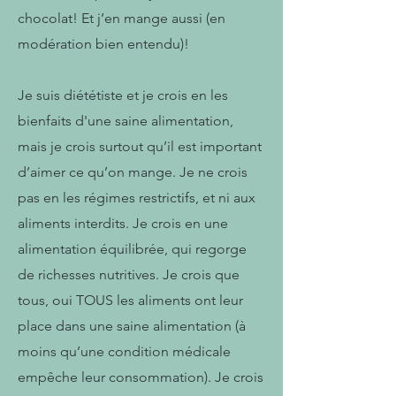
chocolat! Et j’en mange aussi (en
modération bien entendu)!
Je suis diététiste et je crois en les
bienfaits d'une saine alimentation,
mais je crois surtout qu’il est important
d’aimer ce qu’on mange. Je ne crois
pas en les régimes restrictifs, et ni aux
aliments interdits. Je crois en une
alimentation équilibrée, qui regorge
de richesses nutritives. Je crois que
tous, oui TOUS les aliments ont leur
place dans une saine alimentation (à
moins qu’une condition médicale
empêche leur consommation). Je crois